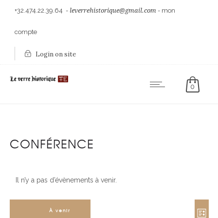
+32.474.22.39.64
-
leverrehistorique@gmail.com
-
mon
compte
Login on site
0
CONFÉRENCE
Il n’y a pas d’évènements à venir.
NAVI
NAV
À venir