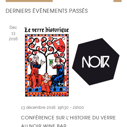
PAR
DE
Liste
Sélectionnez
CONS
DERNIERS ÉVÈNEMENTS PASSÉS
VUE
une
ÉVÈ
date.
Déc
13
2016
13 décembre 2016: 19h30
-
21h00
CONFÉRENCE SUR L’HISTOIRE DU VERRE
AU NOIR WINE BAR