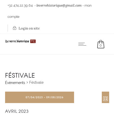
+32.474.22.39.64
-
leverrehistorique@gmail.com
-
mon
compte
Login on site
0
FÉSTIVALE
Féstivale
Évènements
NAVI
ÉVÈNEMENTS
NAV
07/04/2023
 - 
09/08/2026
PAR
DE
Liste
Sélectionnez
CONS
VUE
AVRIL 2023
une