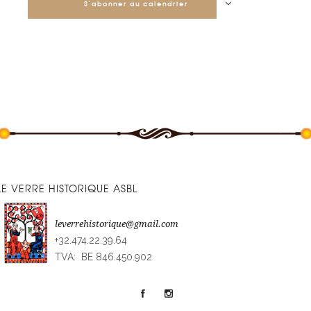
S’abonner au calendrier
LE VERRE HISTORIQUE ASBL
leverrehistorique@gmail.com
+32.474.22.39.64
TVA: BE 846.450.902