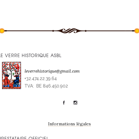
LE VERRE HISTORIQUE ASBL
leverrehistorique@gmail.com
+32.474.22.39.64
TVA: BE 846.450.902
Informations légales
PRESTATAIRE OFFICIEL