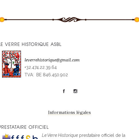
LE VERRE HISTORIQUE ASBL
leverrehistorique@gmail.com
+32.474.22.39.64
TVA: BE 846.450.902
Informations légales
PRESTATAIRE OFFICIEL
Le Verre Historique
prestataire officiel de la