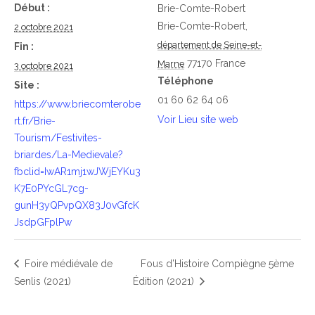
Début :
Brie-Comte-Robert
Brie-Comte-Robert
,
2 octobre 2021
département de Seine-et-
Fin :
77170
France
Marne
3 octobre 2021
Téléphone
Site :
01 60 62 64 06
https://www.briecomterobe
Voir Lieu site web
rt.fr/Brie-
Tourism/Festivites-
briardes/La-Medievale?
fbclid=IwAR1mj1wJWjEYKu3
K7E0PYcGL7cg-
gunH3yQPvpQX83J0vGfcK
JsdpGFplPw
Foire médiévale de
Fous d’Histoire Compiègne 5ème
Senlis (2021)
Édition (2021)