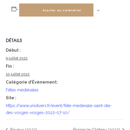
Ajouter au calendrier
DÉTAILS
Début :
9 juillet 2022
Fin :
10 juillet 2022
Catégorie d’Évènement:
Fêtes médiévales
Site :
https://www.unidivers.fr/event/fete-medievale-saint-die-
des-vosges-vosges-2022-07-10/
Bayeux (2022)
Braine-le-Château (2022)