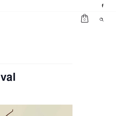
0
val