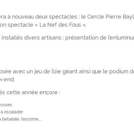
era à nouveau deux spectacles : le Cercle Pierre Bay
 son spectacle « La Nef des Fous ».
nstallés divers artisans : présentation de l’enluminure,
sée avec un jeu de l’oie géant ainsi que le podium 
k-end.
és cette année encore :
Douves
 à escalader
à l’arbalète, l’escrime….