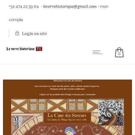
+32.474.22.39.64
-
leverrehistorique@gmail.com
-
mon
compte
Login on site
0