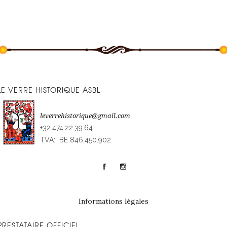
LE VERRE HISTORIQUE ASBL
leverrehistorique@gmail.com
+32.474.22.39.64
TVA: BE 846.450.902
Informations légales
PRESTATAIRE OFFICIEL