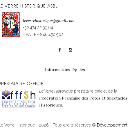
LE VERRE HISTORIQUE ASBL
leverrehistorique@gmail.com
+32.474.22.39.64
TVA: BE 846.450.902
Informations légales
PRESTATAIRE OFFICIEL
Le Verre Historique
prestataire officiel de la
Fédération Française des Fêtes et Spectacles
Historiques.
Le Verre Historique - 2026 - Tous droits réservés ©
Développement