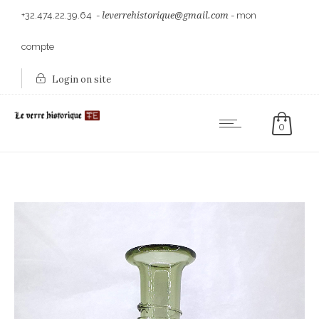
+32.474.22.39.64
-
leverrehistorique@gmail.com
-
mon
compte
Login on site
0