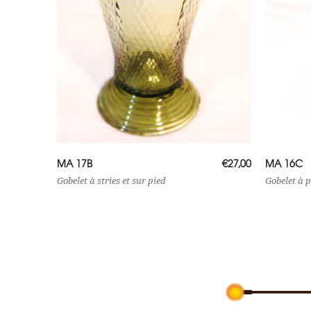
Lire la suite
Lire
MA 17B
€
27,00
MA 16C
Gobelet à stries et sur pied
Gobelet à p