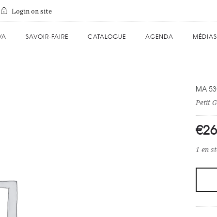
Login on site
VA
SAVOIR-FAIRE
CATALOGUE
AGENDA
MÉDIAS
MA 5
Petit G
€
26
1 en s