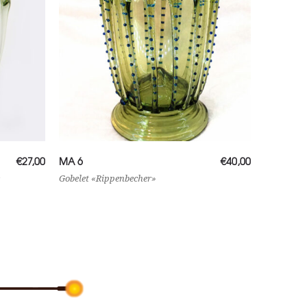
Lire la suite
€
27,00
MA 6
€
40,00
Gobelet «Rippenbecher»