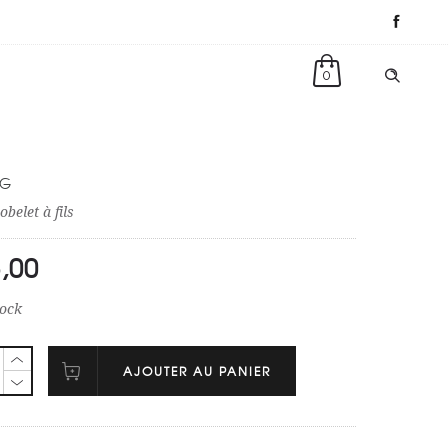
0
3G
obelet à fils
,00
tock
AJOUTER AU PANIER