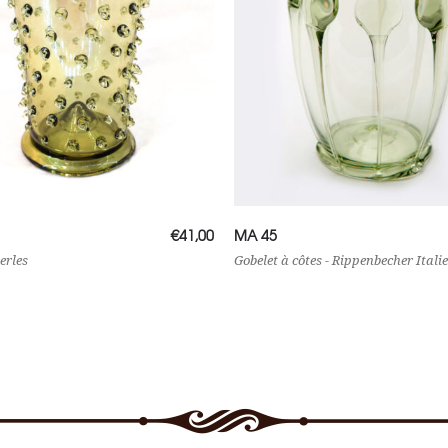
 la suite
Lire la suite
€
41,00
MA 45
erles
Gobelet à côtes - Rippenbecher Italie