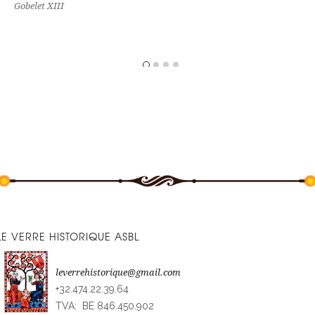
prix
Gobelet XIII
€2
à
€2
LE VERRE HISTORIQUE ASBL
leverrehistorique@gmail.com
+32.474.22.39.64
TVA: BE 846.450.902