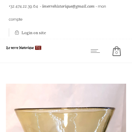
+32.474.22.39.64
-
leverrehistorique@gmail.com
-
mon
compte
Login on site
0