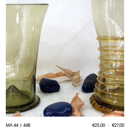
Choix des options
Pl
MA 44 | 44B
€
25,00
€
27,00
–
de