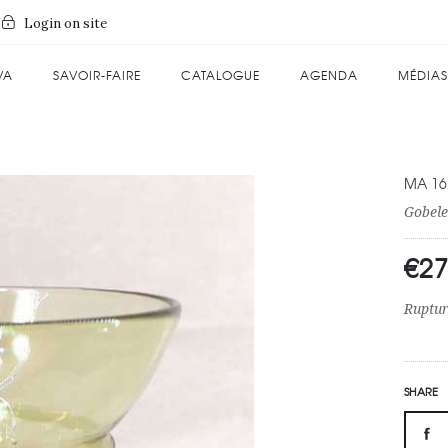
Login on site
VA
SAVOIR-FAIRE
CATALOGUE
AGENDA
MÉDIAS
MA 16
Gobele
€
27
Ruptur
SHARE