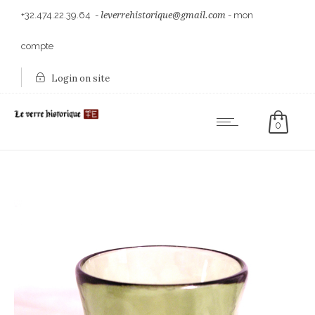
+32.474.22.39.64
-
leverrehistorique@gmail.com
-
mon
compte
Login on site
0