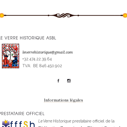
LE VERRE HISTORIQUE ASBL
leverrehistorique@gmail.com
+32.474.22.39.64
TVA: BE 846.450.902
Informations légales
PRESTATAIRE OFFICIEL
Le Verre Historique
prestataire officiel de la