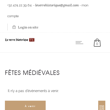
+32.474.22.39.64
-
leverrehistorique@gmail.com
-
mon
compte
Login on site
0
FÊTES MÉDIÉVALES
Il n’y a pas d’évènements à venir.
NAVI
NAV
À venir