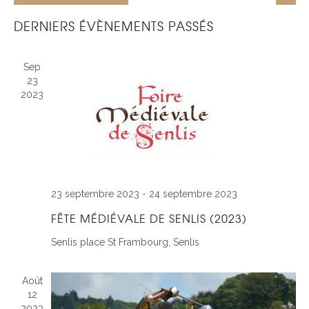
PAR
DE
Liste
Sélectionnez
CONS
DERNIERS ÉVÈNEMENTS PASSÉS
VUE
une
ÉVÈ
date.
Sep
23
2023
23 septembre 2023
-
24 septembre 2023
FÊTE MÉDIÉVALE DE SENLIS (2023)
Senlis
place St Frambourg, Senlis
Août
12
2023