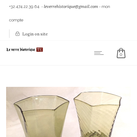
+32.474.22.39.64
-
leverrehistorique@gmail.com
-
mon
compte
Login on site
0