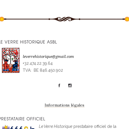
LE VERRE HISTORIQUE ASBL
leverrehistorique@gmail.com
+32.474.22.39.64
TVA: BE 846.450.902
Informations légales
PRESTATAIRE OFFICIEL
Le Verre Historique
prestataire officiel de la