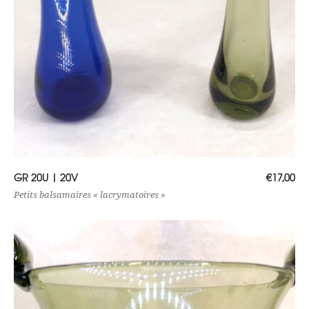
Choix des options
GR 20U | 20V
€
17,00
Petits balsamaires « lacrymatoires »