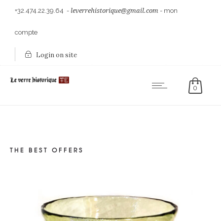
+32.474.22.39.64
-
leverrehistorique@gmail.com
-
mon
compte
Login on site
0
THE BEST OFFERS