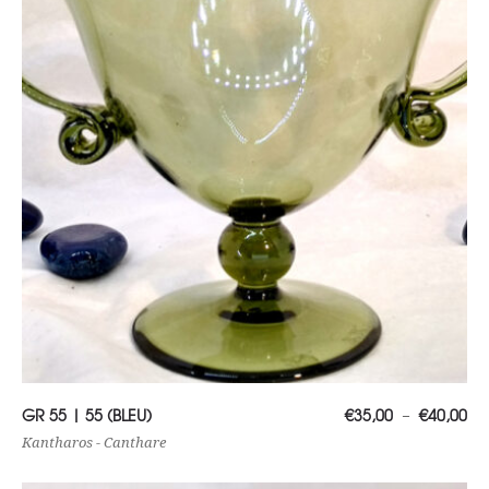
Choix des options
Pl
GR 55 | 55 (BLEU)
€
35,00
€
40,00
–
de
prix
Kantharos - Canthare
€3
à
€4