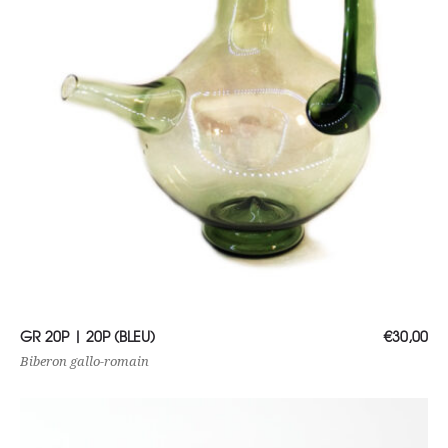
Choix des options
GR 20P | 20P (BLEU)
€
30,00
Biberon gallo-romain