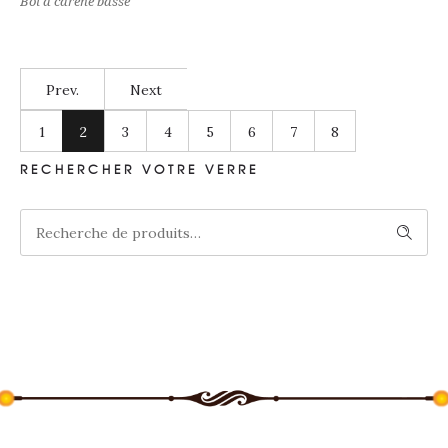
Bol à carène basse
Prev.
Next
1
2
3
4
5
6
7
8
RECHERCHER VOTRE VERRE
Recherche