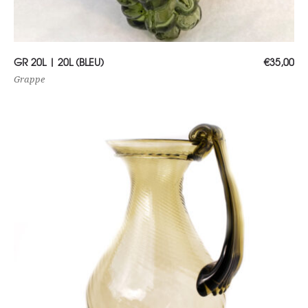
Choix des options
GR 20L | 20L (BLEU)
€
35,00
Grappe