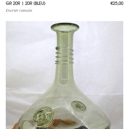
Choix des options
GR 20R | 20R (BLEU)
€
25,00
Encrier romain