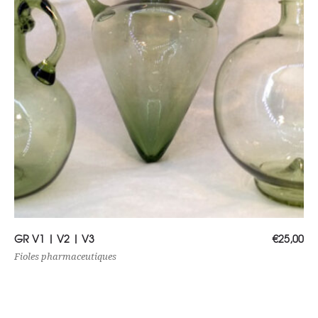
Choix des options
GR V1 | V2 | V3
€
25,00
Fioles pharmaceutiques