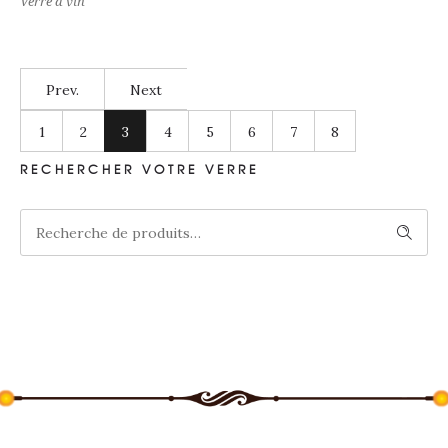
Verre à vin
Prev.
Next
1
2
3
4
5
6
7
8
RECHERCHER VOTRE VERRE
Recherche