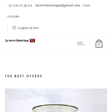
+32.474.22.39.64
-
leverrehistorique@gmail.com
-
mon
compte
Login on site
0
THE BEST OFFERS