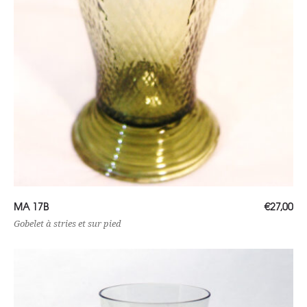
Lire la suite
MA 17B
€
27,00
Gobelet à stries et sur pied