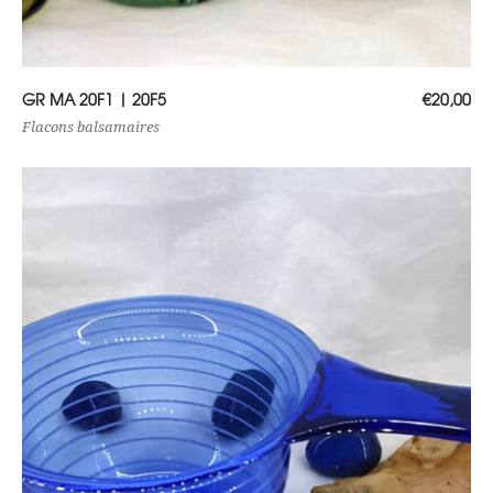
Choix des options
GR MA 20F1 | 20F5
€
20,00
Flacons balsamaires